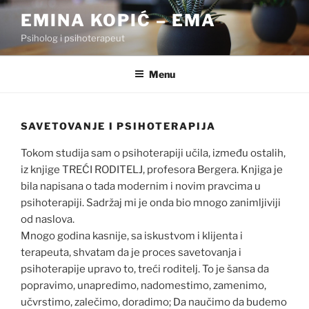
Skip
EMINA KOPIĆ – EMA
to
Psiholog i psihoterapeut
content
Menu
SAVETOVANJE I PSIHOTERAPIJA
Tokom studija sam o psihoterapiji učila, između ostalih,
iz knjige TREĆI RODITELJ, profesora Bergera. Knjiga je
bila napisana o tada modernim i novim pravcima u
psihoterapiji. Sadržaj mi je onda bio mnogo zanimljiviji
od naslova.
Mnogo godina kasnije, sa iskustvom i klijenta i
terapeuta, shvatam da je proces savetovanja i
psihoterapije upravo to, treći roditelj. To je šansa da
popravimo, unapredimo, nadomestimo, zamenimo,
učvrstimo, zalečimo, doradimo; Da naučimo da budemo