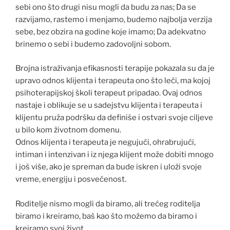
sebi ono što drugi nisu mogli da budu za nas; Da se
razvijamo, rastemo i menjamo, budemo najbolja verzija
sebe, bez obzira na godine koje imamo; Da adekvatno
brinemo o sebi i budemo zadovoljni sobom.
Brojna istraživanja efikasnosti terapije pokazala su da je
upravo odnos klijenta i terapeuta ono što leči, ma kojoj
psihoterapijskoj školi terapeut pripadao. Ovaj odnos
nastaje i oblikuje se u sadejstvu klijenta i terapeuta i
klijentu pruža podršku da definiše i ostvari svoje ciljeve
u bilo kom životnom domenu.
Odnos klijenta i terapeuta je negujući, ohrabrujući,
intiman i intenzivan i iz njega klijent može dobiti mnogo
i još više, ako je spreman da bude iskren i uloži svoje
vreme, energiju i posvećenost.
Roditelje nismo mogli da biramo, ali trećeg roditelja
biramo i kreiramo, baš kao što možemo da biramo i
kreiramo svoj život.